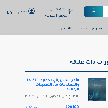
العودة الى
En
دخول
موقع الغرفة
معرض الصور
الأخبار
رات ذات علاقة
الأمن السيبراني : حماية الأنظمة
والمعلومات من التهديدات
الرقمية
للاطلاع على المحتوى التدريبي، اضغط
هنا
300 JOD
20‏/09‏/2026