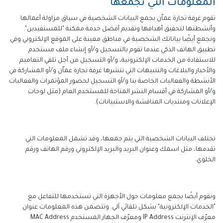
المعلومات التي نجمعها
تقوم غرفة تجارة عماّن بجمع البيانات الشخصية في سياق مزاولة أعمالها
وأنشطتها لتحقيق أهدافها وتقديم أفضل خدمة ممكنة "للمستفيدين".
ونجمع أيضًا بياناتك الشخصية في مناطق معينة على الموقع الإلكتروني وفي
تطبيق الهاتف الذكي عندما تقوم بالتسجيل و/أو إنشاء ملف مستخدم
للاستفادة من الخدمات الإلكترونية، و/أو التسجيل من أجل تلقي التعاميم
والأخبار والبلاغات والتنبيهات التي تنشرها غرفة تجارة عماّن و/أو المشاركة في
الأنشطة والفعاليات الخاصة بنا و/أو التسجيل لحضور المؤتمرات والفعاليات
و/أو المشاركة في أقسام النشر المتاحة للمستخدم العام (مثل لوحات
الإعلانات ومنتديات المناقشة والاستبيانات).
تختلف البيانات الشخصية التي يتم جمعها، وقد تشمل المعلومات التي
تقدمها، مثل اسمك وعنوان البريد والبريد الإلكتروني ورقم الهاتف ورقم
الخلوي.
ونقوم أيضًا بجمع معلومات حول الأجهزة التي تستخدمها للتفاعل مع
"الخدمات الإلكترونية" بشكل تلقائي آلي. وتتضمن هذه المعلومات عنوان
معرّف الإنترنت IP Address ومعرّف الجهاز المستخدم MAC Address