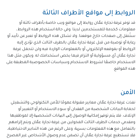
الروابط إلى مواقع الأطراف الثالثة
قد توفر غرفة تجارة عمّان روابط إلى مواقع ويب خاصة بأطراف ثالثة أو
معلومات كخدمة للمستخدمين لدينا. وفي حالة استخدام هذه الروابط،
ستُنقل إلى صفحات خارج موقعنا. ولا تشكل هذه الروابط أو تعبر عن تأييد أو
رعاية أو توصية من قبل غرفة تجارة عمّان بالطرف الثالث الذي تؤدي إليه
الروابط أو بموقعه الإلكتروني أو بالمعلومات الواردة فيه ولن تتحمل غرفة
تجارة عمّان أي مسؤولية أو التزام فيما يخص استخدامك له. ويكون مثل هذا
الاستخدام خاضعًا لشروط الاستخدام وسياسات الخصوصية المطبقة على
هذه المواقع.
الأمن
نفذت غرفة تجارة عمّان معايير مقبولة عمومًا للأمن التكنولوجي والتشغيلي
لحماية البيانات الشخصية من الفقدان أو سوء الاستخدام أو التغيير أو
الإتلاف. فلا یتم توفیر إمكانیة الوصول إلی البیانات الشخصیة إلا لموظفيها
ومقدمي خدمات الطرف الثالث المخولين من غرفة تجارة عمّان ويتم إلزامهم
بالتعامل مع ھذه المعلومات بسریة. وعلى الرغم من هذه التدابير الاحتياطية،
فلا تستطيع غرفة تجارة عمّان أن تضمن عدم وصول الأشخاص غير المصرح