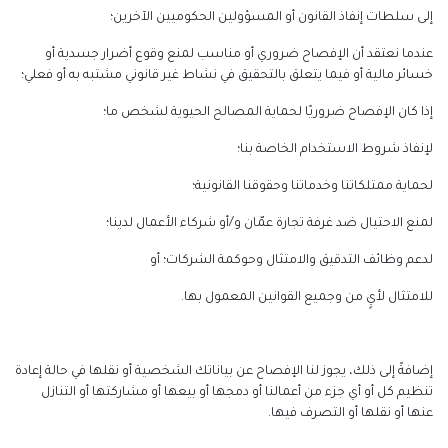
إلى سلطات إنفاذ القانون أو المسؤولين الحكوميين الآخرين؛
عندما نعتقد أن الإفصاح ضروري أو مناسب لمنع وقوع أضرار جسدية أو
خسائر مالية أو فيما يتعلق بالتحقيق في نشاط غير قانوني مشتبه به أو فعلي؛
إذا كان الإفصاح ضروريًا لحماية المصالح الحيوية لشخص ما؛
لإنفاذ شروط الاستخدام الخاصة بنا؛
لحماية ممتلكاتنا وخدماتنا وحقوقنا القانونية؛
لمنع الاحتيال ضد غرفة تجارة عمّان و/أو شركاء الأعمال لدينا؛
لدعم وظائف التدقيق والامتثال وحوكمة الشركات؛ أو
للامتثال لأيٍ من وجميع القوانين المعمول بها.
إضافةً إلى ذلك، يجوز لنا الإفصاح عن بياناتك الشخصية أو نقلها في حالة إعادة
تنظيم كل أو أي جزء من أعمالنا أو دمجها أو بيعها أو مشاركتها أو التنازل
عنها أو نقلها أو التصرف فيها.