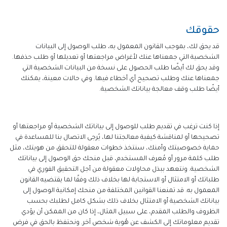
حقوقك
قد يحق لك، بموجب القانون المعمول به، طلب الوصول إلى البيانات
الشخصية التي جمعناها عنك لأغراض مراجعتها أو تعديلها أو طلب حذفها.
وقد يحق لك أيضًا طلب الحصول على نسخة من البيانات الشخصية التي
جمعناها عنك وطلب تصحيح أي أخطاء فيها. وفي حالات معينة، يمكنك
أيضًا طلب وقف معالجة بياناتك الشخصية.
إذا كنت ترغب في تقديم طلب للوصول إلى بياناتك الشخصية أو مراجعتها أو
تصحيحها أو لمناقشة كيفية معالجتنا لها، يُرجى الاتصال بنا للمساعدة في
حماية خصوصيتك وأمنك، سنتخذ خطوات معقولة للتحقق من هويتك، مثل
طلب كلمة مرور أو مُعرف المستخدم، قبل منحك حق الوصول إلى بياناتك
الشخصية. ونتعهد ببذل محاولات معقولة من أجل التحقيق الفوري في
طلباتك أو الامتثال أو الاستجابة لها بخلاف ذلك وفقًا لما يقتضيه القانون
المعمول به. قد تمنعنا القوانين المختلفة من منحك إمكانية الوصول إلى
بياناتك الشخصية أو الامتثال بخلاف ذلك بشكل كامل لطلبك بحسب
الظروف والطلب المقدم، على سبيل المثال، إذا كان من الممكن أن يؤدي
تقديم معلوماتك إلى الكشف عن هُوية شخص آخر. ونحتفظ بالحق في فرض