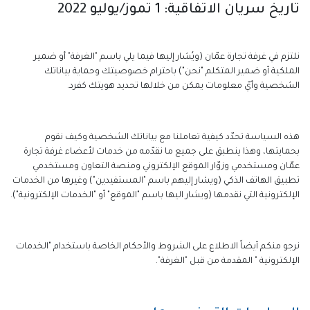
تاريخ سريان الاتفاقية: 1 تموز/يوليو 2022
نلتزم في غرفة تجارة عمّان (ويُشار إليها فيما يلي باسم "الغرفة" أو ضمير
الملكية أو ضمير المتكلم "نحن") باحترام خصوصيتك وحماية بياناتك
الشخصية وأيّ معلومات يمكن من خلالها تحديد هويتك كفرد.
هذه السياسة تحدّد كيفية تعاملنا مع بياناتك الشخصية وكيف نقوم
بحمايتها، وهذا ينطبق على جميع ما نقدّمه من خدمات لأعضاء غرفة تجارة
عمّان ومستخدمي وزوّار الموقع الإلكتروني ومنصة التعاون ومستخدمي
تطبيق الهاتف الذكي (ويشار إليهم باسم "المستفيدين") وغيرها من الخدمات
الإلكترونية التي نقدمها (ويشار اليها باسم "الموقع" أو "الخدمات الإلكترونية").
نرجو منكم أيضاً الاطلاع على الشروط والأحكام الخاصة باستخدام "الخدمات
الإلكترونية " المقدمة من قبل "الغرفة".