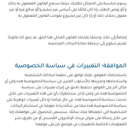
رسوم مناسبة على الامتثال لطلبك حيثما يسمح القانون المعمول به بذلك
و/أو رفض الطلب إذا كان قائمًا على أساس غير سليم و/أو مبالغ فيه أو غير
مقبول بخلاف ذلك أو إذا كان غير مشروع بموجب القانون المعمول به.
إضافةً إلى ذلك، وحيثما يمنحك القانون المحلي هذا الحق، قد يحق لك قانونيًا
تقديم شكوى إلى سلطة حماية البيانات المختصة.
الموافقة؛ التغييرات في سياسة الخصوصية
باستخدامك للموقع، فإنك توافق على جمعنا لبياناتك الشخصية
واستخدامها وتخزينها بالأسلوب المبين في سياسة الخصوصية هذه وفي أي
مكان آخر على الموقع. نحتفظ بالحق في إجراء تغييرات على سياسة
الخصوصية هذه من وقتٍ لآخر. سنخطرك بأي من هذه التغييرات من خلال
تحديث سياسة الخصوصية هذه. في حال قيامنا بإدخال تغييرات جوهرية على
سياسة الخصوصية هذه مما من شأنه زيادة حقوقنا في استخدام البيانات
الشخصية التي جمعناها عنك سابقًا، سنسعى للحصول على موافقتك إما
من خلال رسالة على عنوان بريدك الإلكتروني المُسجل أو عن طريق نشر
المعلومات الخاصة بالتغييرات في موضع بارز على موقعنا.