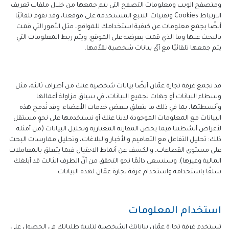
ومتصفح الويب ومعلومات التصفح التي يتم جمعها من خلال ملفات تعريف
الارتباط Cookies وتقنيات التتبع المستخدمة على موقعنا، وقد نقوم تلقائيًا
أيضًا بجمع معلومات عن كيفية استخدامك للمواقع، مثل الأمور التي قمت
بالبحث عنها وما الذي قمت بعرضه على الموقع. ويتم ربط المعلومات التي
يتم جمعها تلقائيًا مع أيّ بيانات شخصية تقدّمها.
قد تجمع غرفة تجارة عمّان أيضًا بيانات شخصية عنك من أطراف ثالثة، مثل
وسطاء البيانات أو جهات تجميع البيانات، في سياق مزاولة أعمالها
وأنشطتها، بما في ذلك ما يتعلق ببعض خدمات الأعضاء. وقد نُدمج هذه
البيانات مع المعلومات الموجودة لدينا عنك أو نستخدمها على نحوٍ مستقل
لأغراض أنشطتنا فيما يخص المقارنة المعيارية وتحليل البيانات (من أمثلة
ذلك: تحليل التفاعل مع التعاميم والأخبار والبلاغات، وتحليل ممارسات البحث
على مستوى القطاعات، والكشف عن أنماط الاحتيال فيما يتعلق بالمعاملات
المالية وغيرها). وسنسعى دائمًا نحو التحقق من أنّ الطرف الثالث قد أبلغك
سلفًا باستخدامه واستخدام غرفة تجارة عمّان لهذه البيانات.
استخدام المعلومات
تستخدم غرفة تجارة عمّان بياناتك الشخصية لتلبية طلباتك في الحصول على