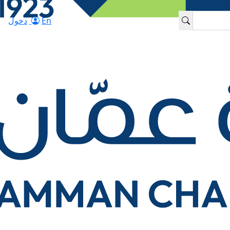
En
دخول