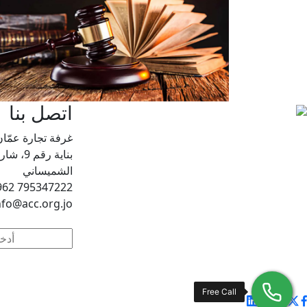
اتصل بنا
غرفة تجارة عمّان
بناية رق
الشميساني
795347222 962+ ,5666151/2 (6) 962+
nfo@acc.org.jo