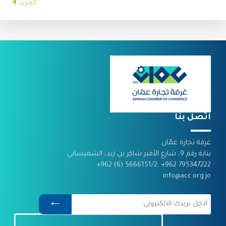
المزيد
اتصل بنا
غرفة تجارة عمّان
بناية رقم 9، شارع الأمير شاكر بن زيد، الشميساني
795347222 962+ ,5666151/2 (6) 962+
info@acc.org.jo
←